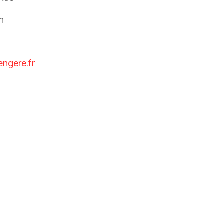
n
engere.fr