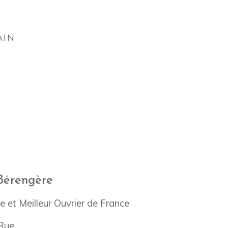
AIN
 Bérengère
re et Meilleur Ouvrier de France
 Rue